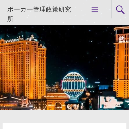
コ
ポーカー管理政策研究
ン
テ
所
ン
ツ
へ
ス
キ
ッ
プ