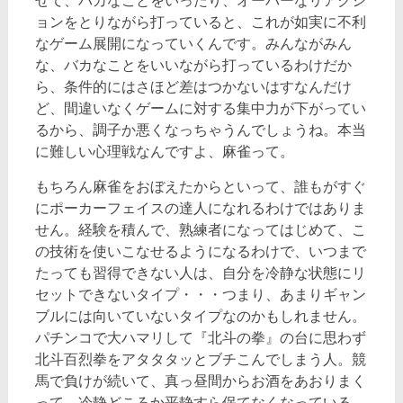
せて、バカなことをいったり、オーバーなリアクシ
ョンをとりながら打っていると、これが如実に不利
なゲーム展開になっていくんです。みんながみん
な、バカなことをいいながら打っているわけだか
ら、条件的にはさほど差はつかないはすなんだけ
ど、間違いなくゲームに対する集中力が下がってい
るから、調子か悪くなっちゃうんでしょうね。本当
に難しい心理戦なんですよ、麻雀って。
もちろん麻雀をおぼえたからといって、誰もがすぐ
にポーカーフェイスの達人になれるわけではありま
せん。経験を積んで、熟練者になってはじめて、こ
の技術を使いこなせるようになるわけで、いつまで
たっても習得できない人は、自分を冷静な状態にリ
セットできないタイプ・・・つまり、あまりギャン
ブルには向いていないタイプなのかもしれません。
パチンコで大ハマリして『北斗の拳』の台に思わず
北斗百烈拳をアタタタッとブチこんでしまう人。競
馬で負けが続いて、真っ昼間からお酒をあおりまく
って、冷静どころか平静すら保てなくなっている